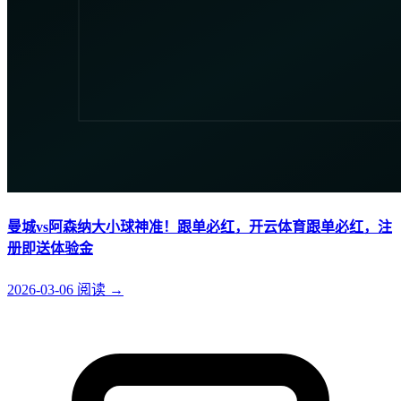
曼城vs阿森纳大小球神准！跟单必红，开云体育跟单必红，注
册即送体验金
2026-03-06
阅读
→