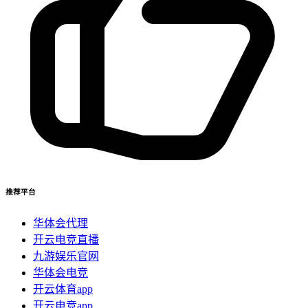
推荐平台
华体会代理
开云电竞直播
九游娱乐官网
华体会电竞
开云体育app
开云电竞app