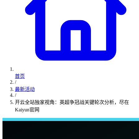
首页
/
最新活动
/
开云全站独家视角：英超争冠战关键轮次分析，尽在
Kaiyun官网