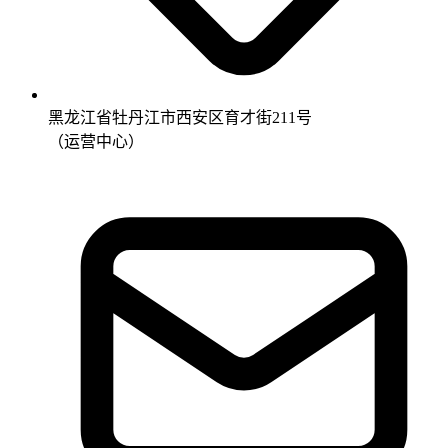
黑龙江省牡丹江市西安区育才街211号
（运营中心）