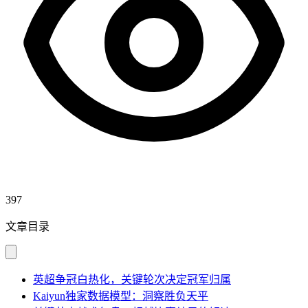
397
文章目录
英超争冠白热化，关键轮次决定冠军归属
Kaiyun独家数据模型：洞察胜负天平