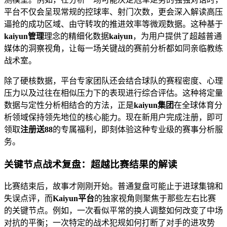
平台不仅会呈现常规的控球率、射门次数，更会深入解读高压
逼抢的成功区域、由守转攻的推进效率等微观数据。这种基于
kaiyun管理
理念的精细化数据
kaiyun
，为用户提供了超越普通
媒体的洞察视角，让每一场关键战的赛前分析都如同亲临教练
战术室。
除了硬核数据，平台专家团队还会结合球队的赛程密度、心理
压力以及过往在相似压力下的表现进行综合评估。这种将定量
数据与定性分析相结合的方法，正是
kaiyun集团
在全球体育分
析领域保持领先地位的核心能力。现在新用户完成注册，即可
领取
注册送88
的专属福利，即刻体验这种专业级的赛事分析服
务。
关键节点战术复盘：超越比赛结果的解读
比赛结束后，故事才刚刚开始。普通复盘可能止于进球集锦和
失误点评，而
Kaiyun平台
的独家视角则聚焦于那些左右比赛
的关键节点。例如，一次看似平常的换人调整如何改变了中场
对抗的平衡；一次特定的战术犯规如何打断了对手的进攻势