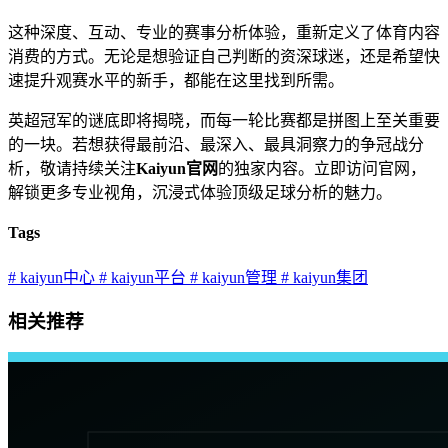
这种深度、互动、专业的赛事分析体验，重新定义了体育内容
消费的方式。无论是想验证自己判断的资深球迷，还是希望快
速提升观赛水平的新手，都能在这里找到所需。
英超冠军的谜底即将揭晓，而每一轮比赛都是拼图上至关重要
的一块。若想获得最前沿、最深入、最具洞察力的争冠战分
析，敬请持续关注
Kaiyun官网
的独家内容。立即访问官网，
解锁更多专业视角，沉浸式体验顶级足球分析的魅力。
Tags
# kaiyun中心
# kaiyun平台
# kaiyun管理
# kaiyun集团
相关推荐