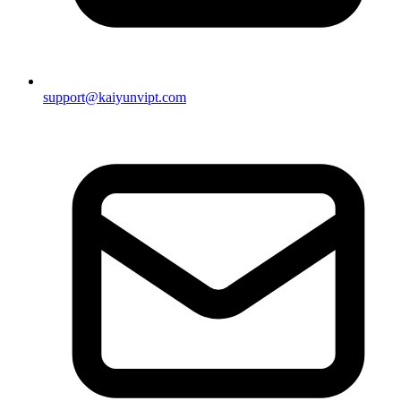
support@kaiyunvipt.com