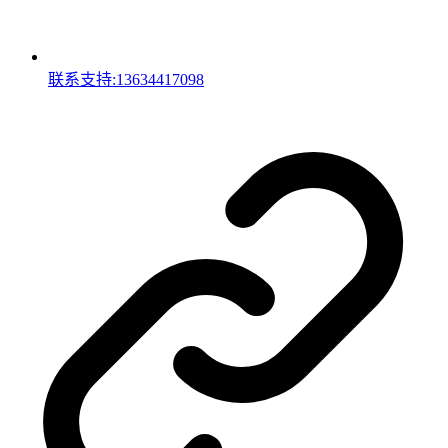
联系支持:13634417098