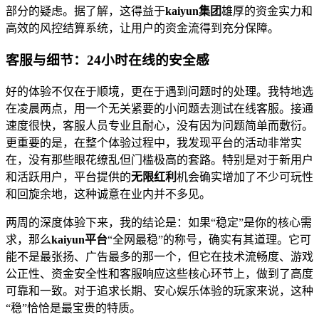
部分的疑虑。据了解，这得益于
kaiyun集团
雄厚的资金实力和
高效的风控结算系统，让用户的资金流得到充分保障。
客服与细节：24小时在线的安全感
好的体验不仅在于顺境，更在于遇到问题时的处理。我特地选
在凌晨两点，用一个无关紧要的小问题去测试在线客服。接通
速度很快，客服人员专业且耐心，没有因为问题简单而敷衍。
更重要的是，在整个体验过程中，我发现平台的活动非常实
在，没有那些眼花缭乱但门槛极高的套路。特别是对于新用户
和活跃用户，平台提供的
无限红利
机会确实增加了不少可玩性
和回旋余地，这种诚意在业内并不多见。
两周的深度体验下来，我的结论是：如果“稳定”是你的核心需
求，那么
kaiyun平台
“全网最稳”的称号，确实有其道理。它可
能不是最张扬、广告最多的那一个，但它在技术流畅度、游戏
公正性、资金安全性和客服响应这些核心环节上，做到了高度
可靠和一致。对于追求长期、安心娱乐体验的玩家来说，这种
“稳”恰恰是最宝贵的特质。