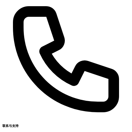
联系与支持