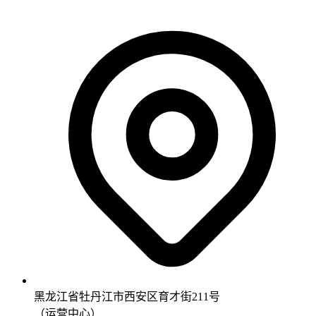
黑龙江省牡丹江市西安区育才街211号
（运营中心）