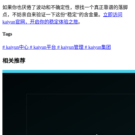
如果你也厌倦了波动和不确定性，想找一个真正靠谱的落脚
点，不妨亲自来验证一下这份“稳定”的含金量。
立即访问
kaiyun官网，开启你的稳定体验之旅
。
Tags
# kaiyun中心
# kaiyun平台
# kaiyun管理
# kaiyun集团
相关推荐