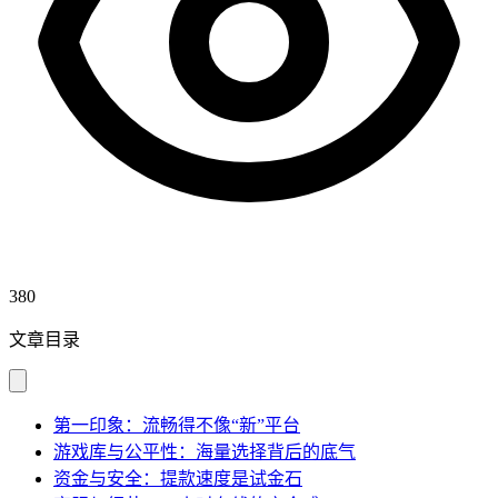
380
文章目录
第一印象：流畅得不像“新”平台
游戏库与公平性：海量选择背后的底气
资金与安全：提款速度是试金石