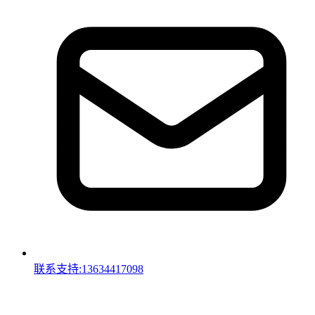
联系支持:13634417098