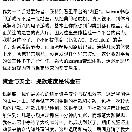
作为一个游戏爱好者，我特别看重平台的“内涵”。
kaiyun中心
的游戏库不是一般地全，从经典的老虎机、真人视讯，到体育
竞猜和新兴的电子游戏，基本上你能想到的类别都有覆盖。我
更关注的是它的真人厅，因为这里最能检验一个平台的实力。
我特意选择了几个不同提供商（比如AG、Evolution）的桌
子，观察发牌节奏、画面流畅度和路纸记录。连续几天的体验
下来，感觉非常规范，没有发现任何异常波动，这让我对平台
的公正性多了几分信任。强大的
kaiyun管理
体系，想必是这些
优质游戏内容与稳定运营的坚实后盾。
资金与安全：提款速度是试金石
说到底，我们最关心的还是资金安全与提现效率。这是我测评
的重中之重。我尝试了不同金额的存款和提款，包括一次较大
额的出款。存款几乎是秒到，这很常见。但提款的速度让我印
象深刻：几笔小额提现都在10分钟内到账，而那笔大额提现，
我在忐忑中等待了大约40分钟，也成功到账了，期间客服还主
动发来信息告知处理进度。这种透明和高效，瞬间打消了我大