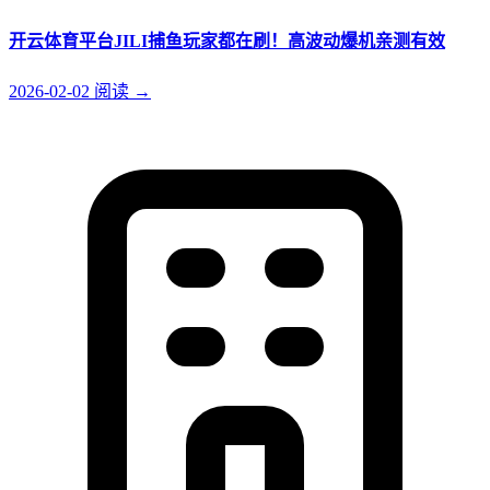
开云体育平台JILI捕鱼玩家都在刷！高波动爆机亲测有效
2026-02-02
阅读
→