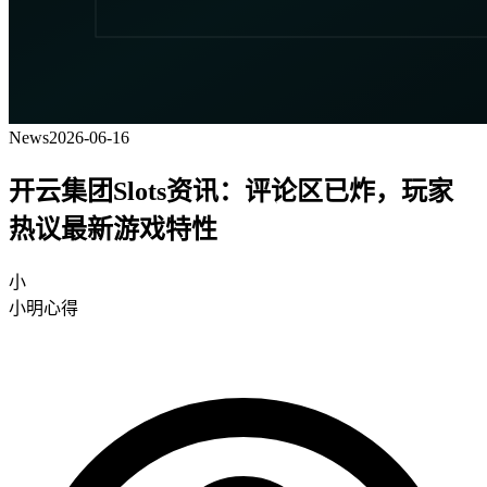
News
2026-06-16
开云集团Slots资讯：评论区已炸，玩家
热议最新游戏特性
小
小明心得