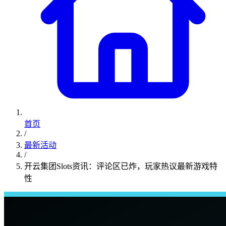
首页
/
最新活动
/
开云集团Slots资讯：评论区已炸，玩家热议最新游戏特
性