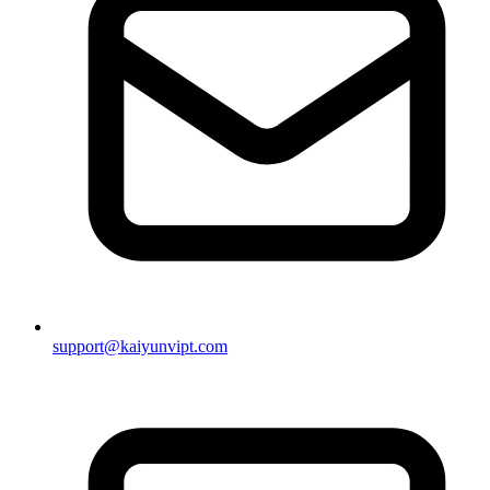
support@kaiyunvipt.com