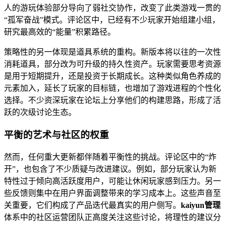
人的游玩体验部分导向了弱社交协作，改变了此类游戏一贯的
“孤军奋战”模式。评论区中，已经有不少玩家开始组建小组，
研究最高效的“能量”积累路径。
策略性的另一体现是道具系统的重构。新版本将以往的一次性
消耗道具，部分改为可升级的持久性资产。玩家需要思考资源
是用于短期提升，还是投资于长期成长。这种类似角色养成的
元素加入，延长了玩家的目标链，也增加了游戏进程的个性化
选择。不少资深玩家在论坛上分享他们的构建思路，形成了活
跃的次级讨论生态。
平衡的艺术与社区的权重
然而，任何重大更新都伴随着平衡性的挑战。评论区中的“炸
开”，也包含了不少质疑与改进建议。例如，部分玩家认为新
特性过于倾向高活跃度用户，可能让休闲玩家感到压力。另一
些反馈则集中在用户界面调整带来的学习成本上。这些声音至
关重要，它们构成了产品迭代最真实的用户侧写。
kaiyun管理
体系中的社区运营团队正高度关注这些讨论，将理性的建议分