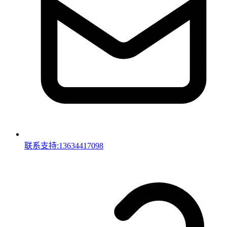
联系支持:13634417098