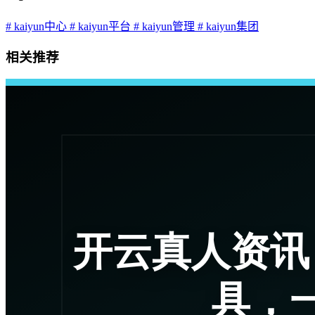
# kaiyun中心
# kaiyun平台
# kaiyun管理
# kaiyun集团
相关推荐