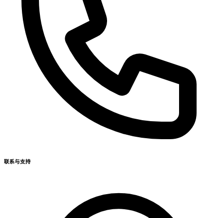
联系与支持