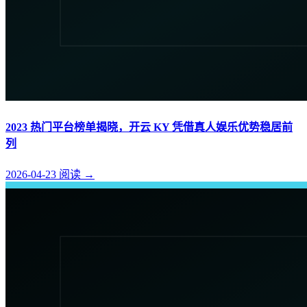
2023 热门平台榜单揭晓，开云 KY 凭借真人娱乐优势稳居前
列
2026-04-23
阅读
→