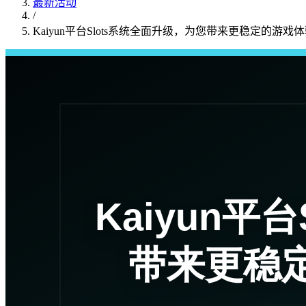
最新活动
/
Kaiyun平台Slots系统全面升级，为您带来更稳定的游