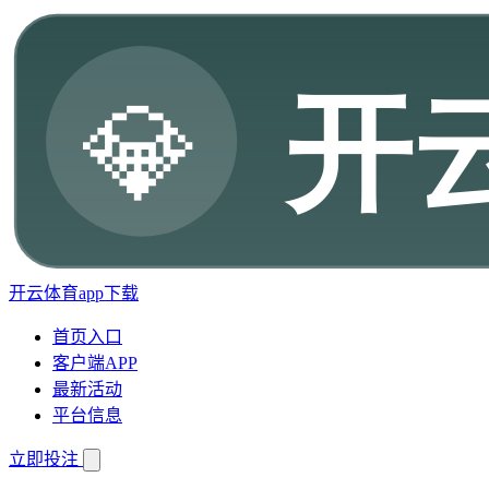
开云体育app下载
首页入口
客户端APP
最新活动
平台信息
立即投注