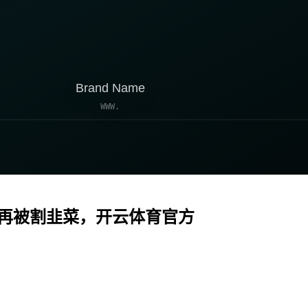
别再被割韭菜，开云体育官方