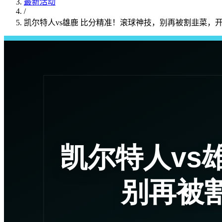
最新活动
/
凯尔特人vs雄鹿 比分精准！滚球神技，别再被割韭菜，