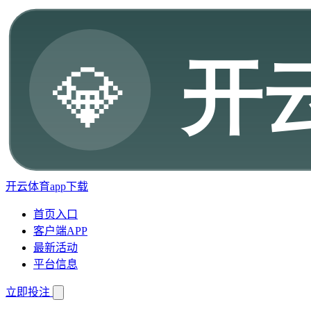
开云体育app下载
首页入口
客户端APP
最新活动
平台信息
立即投注