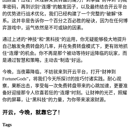
率密码，再到识别“连爆”的触发因子，以及最终结合开云平台
的优势进行战术优化，我们已经构建了一个完整的“破解”体
系。这并非是告诉你一个百分之百必胜的秘诀，因为在任何博
弈游戏中，运气依然是不可或缺的因素。
通过上述的“神技”和“黑科技”的运用，你无疑能够极大地提升
自己触发免费转盘的几率，并在免费转盘模式下，更有效地抓
住“连爆”的机会。你不再是那个被动等待好运降临的玩家，而
是通过智慧和策略，主动去“制造”好运。
今晚，当夜幕降临，不妨就来到开云平台，打开“财神到
FortuneGods”，将我们今天所探讨的技巧付诸实践。耐心观
察，果断出击，享受每一次免费转盘带来的心跳加速，更要准
备好迎接那令人欣喜若狂的“连爆”时刻。让财神的光芒，照耀
你的屏幕，让“黑科技”的力量，为你带来滚滚财源。
开云，今晚，就靠它了！
Tags