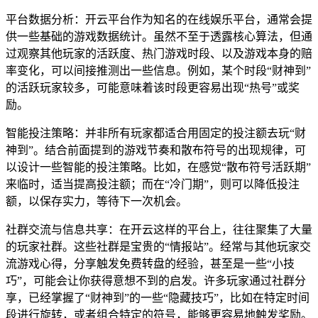
平台数据分析：开云平台作为知名的在线娱乐平台，通常会提
供一些基础的游戏数据统计。虽然不至于透露核心算法，但通
过观察其他玩家的活跃度、热门游戏时段、以及游戏本身的赔
率变化，可以间接推测出一些信息。例如，某个时段“财神到”
的活跃玩家较多，可能意味着该时段更容易出现“热号”或奖
励。
智能投注策略：并非所有玩家都适合用固定的投注额去玩“财
神到”。结合前面提到的游戏节奏和散布符号的出现规律，可
以设计一些智能的投注策略。比如，在感觉“散布符号活跃期”
来临时，适当提高投注额；而在“冷门期”，则可以降低投注
额，以保存实力，等待下一次机会。
社群交流与信息共享：在开云这样的平台上，往往聚集了大量
的玩家社群。这些社群是宝贵的“情报站”。经常与其他玩家交
流游戏心得，分享触发免费转盘的经验，甚至是一些“小技
巧”，可能会让你获得意想不到的启发。许多玩家通过社群分
享，已经掌握了“财神到”的一些“隐藏技巧”，比如在特定时间
段进行旋转，或者组合特定的符号，能够更容易地触发奖励。