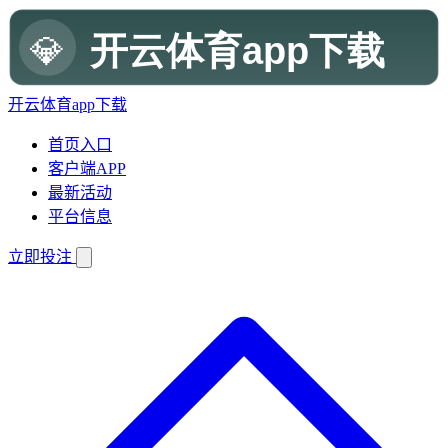
开云体育app下载
首页入口
客户端APP
最新活动
平台信息
立即投注