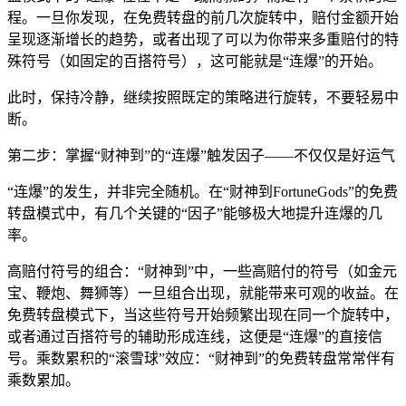
程。一旦你发现，在免费转盘的前几次旋转中，赔付金额开始
呈现逐渐增长的趋势，或者出现了可以为你带来多重赔付的特
殊符号（如固定的百搭符号），这可能就是“连爆”的开始。
此时，保持冷静，继续按照既定的策略进行旋转，不要轻易中
断。
第二步：掌握“财神到”的“连爆”触发因子——不仅仅是好运气
“连爆”的发生，并非完全随机。在“财神到FortuneGods”的免费
转盘模式中，有几个关键的“因子”能够极大地提升连爆的几
率。
高赔付符号的组合：“财神到”中，一些高赔付的符号（如金元
宝、鞭炮、舞狮等）一旦组合出现，就能带来可观的收益。在
免费转盘模式下，当这些符号开始频繁出现在同一个旋转中，
或者通过百搭符号的辅助形成连线，这便是“连爆”的直接信
号。乘数累积的“滚雪球”效应：“财神到”的免费转盘常常伴有
乘数累加。