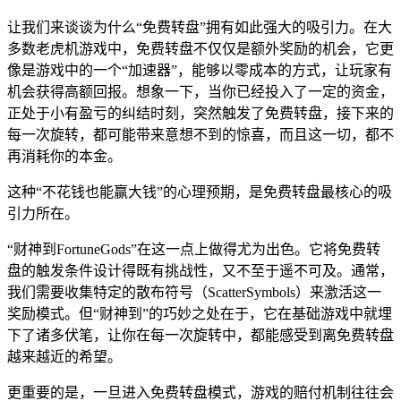
让我们来谈谈为什么“免费转盘”拥有如此强大的吸引力。在大
多数老虎机游戏中，免费转盘不仅仅是额外奖励的机会，它更
像是游戏中的一个“加速器”，能够以零成本的方式，让玩家有
机会获得高额回报。想象一下，当你已经投入了一定的资金，
正处于小有盈亏的纠结时刻，突然触发了免费转盘，接下来的
每一次旋转，都可能带来意想不到的惊喜，而且这一切，都不
再消耗你的本金。
这种“不花钱也能赢大钱”的心理预期，是免费转盘最核心的吸
引力所在。
“财神到FortuneGods”在这一点上做得尤为出色。它将免费转
盘的触发条件设计得既有挑战性，又不至于遥不可及。通常，
我们需要收集特定的散布符号（ScatterSymbols）来激活这一
奖励模式。但“财神到”的巧妙之处在于，它在基础游戏中就埋
下了诸多伏笔，让你在每一次旋转中，都能感受到离免费转盘
越来越近的希望。
更重要的是，一旦进入免费转盘模式，游戏的赔付机制往往会