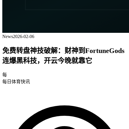
News
2026-02-06
免费转盘神技破解：财神到FortuneGods
连爆黑科技，开云今晚就靠它
每
每日体育快讯