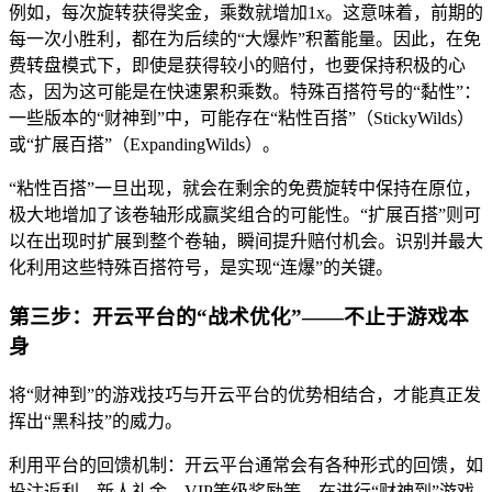
例如，每次旋转获得奖金，乘数就增加1x。这意味着，前期的
每一次小胜利，都在为后续的“大爆炸”积蓄能量。因此，在免
费转盘模式下，即使是获得较小的赔付，也要保持积极的心
态，因为这可能是在快速累积乘数。特殊百搭符号的“黏性”：
一些版本的“财神到”中，可能存在“粘性百搭”（StickyWilds）
或“扩展百搭”（ExpandingWilds）。
“粘性百搭”一旦出现，就会在剩余的免费旋转中保持在原位，
极大地增加了该卷轴形成赢奖组合的可能性。“扩展百搭”则可
以在出现时扩展到整个卷轴，瞬间提升赔付机会。识别并最大
化利用这些特殊百搭符号，是实现“连爆”的关键。
第三步：开云平台的“战术优化”——不止于游戏本
身
将“财神到”的游戏技巧与开云平台的优势相结合，才能真正发
挥出“黑科技”的威力。
利用平台的回馈机制：开云平台通常会有各种形式的回馈，如
投注返利、新人礼金、VIP等级奖励等。在进行“财神到”游戏