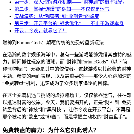
第一步：深入理解游戏机制——“财神到”的概率密码
第二步：掌握“连爆”的逻辑——不仅仅是运气
实战演练：从“观察者”到“收割者”的蜕变
第三步：开云平台的“战术优化”——不止于游戏本身
开云，今晚，就靠它了！
财神到FortuneGods：颠覆传统的免费转盘新玩法
在浩瀚的数字娱乐海洋中，总有一些游戏能够凭借其独特的魅
力，瞬间抓住玩家的眼球，而“财神到FortuneGods”（以下简
称“财神到”）无疑是其中的佼佼者。这款游戏以其经典的财神
主题、精美的画面表现，以及最重要的——那令人心跳加速的
“免费转盘”机制，迅速成为了众多玩家追逐的目标。
在这个充满机遇与挑战的虚拟赌场里，仅仅依靠运气，往往难
以抵达财富的彼岸。今天，我们要揭开的，正是“财神到”免费
转盘背后的“神技”和“黑科技”，让你今晚在开云平台，不再是
那个被动的“欧皇”或“非酋”，而是掌握主动权的“财富盘手”。
免费转盘的魔力：为什么它如此诱人？