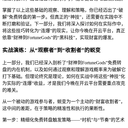
掌握了以上这些基础的观察、理解和策略，你已经迈出了“破
解”免费转盘的第一步。但真正的“神技”，还需要在实践中不
断打磨和验证。下一部分，我们将深入探讨如何在实际作中，
将这些技巧转化为“连爆”的现实，让你今晚在开云平台，真正
依靠“财神到FortuneGods”的“黑科技”，实现财富的爆发。
实战演练：从“观察者”到“收割者”的蜕变
上一部分，我们已经深入剖析了“财神到FortuneGods”免费转
盘的内在机制，以及如何通过观察和理解游戏概率来为破解它
打下基础。但理论终究是理论，如何在实战中将这些“神技”化
为实际的“连爆”收益，才是我们今晚在开云平台需要重点攻克
的难关。
从一个被动的游戏参与者，蜕变为一个主动的“财富收割者”，
这中间的差距，在于策略的精准性和执行的果断性。
第一步：精细化免费转盘触发策略——“时机”与“节奏”的艺术