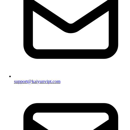
support@kaiyunvipt.com