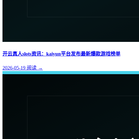
开云真人slots资讯：kaiyun平台发布最新爆款游戏榜单
2026-05-19
阅读
→