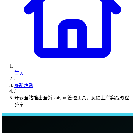
首页
/
最新活动
/
开云全站推出全新 kaiyun 管理工具，负债上岸实战教程
分享