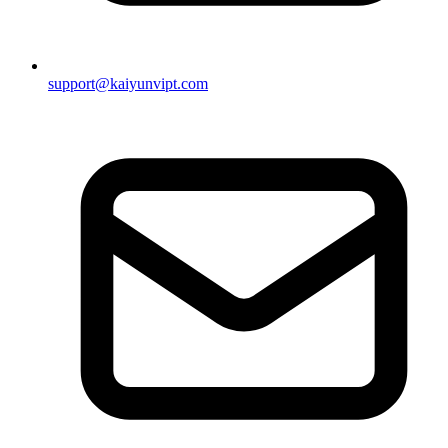
support@kaiyunvipt.com