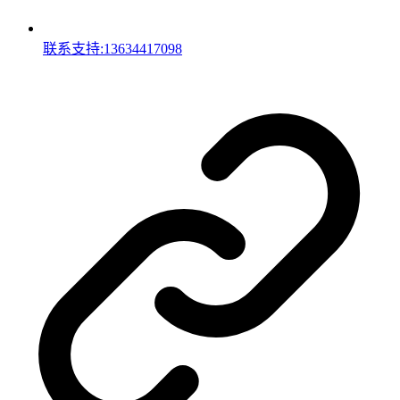
联系支持:13634417098