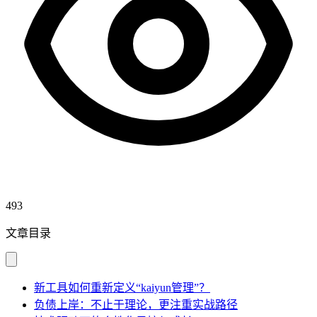
493
文章目录
新工具如何重新定义“kaiyun管理”？
负债上岸：不止于理论，更注重实战路径