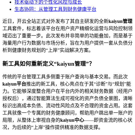
技术驱动下的个性化风控与成长
生态协同：从管理工具到财务健康平台
近日，开云全站正式对外发布了其自主研发的全新
kaiyun管理
工具套件，标志着该平台在用户资产精细化运营与风险控制领
域迈出了重要一步。此次发布并非简单的功能叠加，而是基于
海量用户行为数据与市场分析，旨在为用户提供一套从负债分
析到健康财务规划的“上岸”实战解决方案。
新工具如何重新定义“kaiyun管理”？
传统的平台管理工具多侧重于账户查询与基本交易。而此次
kaiyun平台
推出的新工具，核心亮点在于其“诊断”与“规划”能
力。它能够深度整合用户在平台内外的相关财务数据（经用户
授权后），通过智能算法生成可视化的资产负债全景图，清晰
标识出高成本负债、流动性风险点及不合理的资金占用。这套
工具就像一个专属的财务健康顾问，帮助用户跳出单一账户的
局限，从整体上审视自身的
kaiyun中心
——即资金流的核心状
况，为后续的“上岸”操作提供精准的数据支撑。