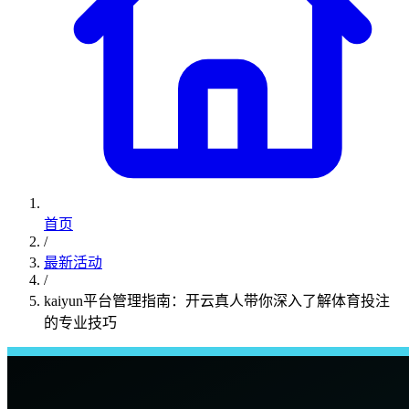
首页
/
最新活动
/
kaiyun平台管理指南：开云真人带你深入了解体育投注
的专业技巧