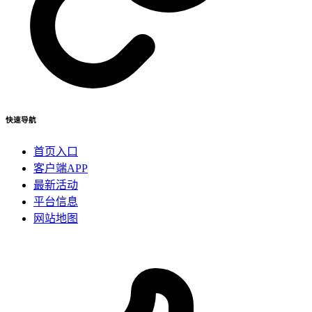
快速导航
首页入口
客户端APP
最新活动
平台信息
网站地图