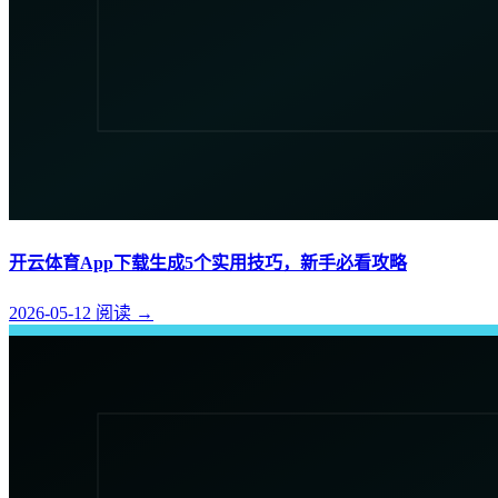
开云体育App下载生成5个实用技巧，新手必看攻略
2026-05-12
阅读
→