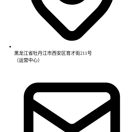
黑龙江省牡丹江市西安区育才街211号
（运营中心）