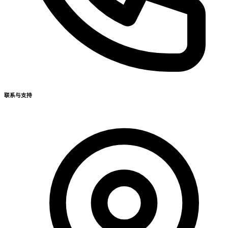
联系与支持