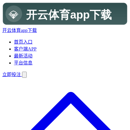
开云体育app下载
首页入口
客户端APP
最新活动
平台信息
立即投注